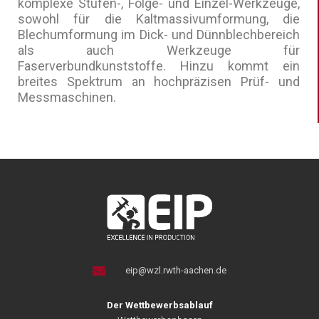
komplexe Stufen-, Folge- und Einzel-Werkzeuge,
sowohl für die Kaltmassivumformung, die
Blechumformung im Dick- und Dünnblechbereich
als auch Werkzeuge für
Faserverbundkunststoffe. Hinzu kommt ein
breites Spektrum an hochpräzisen Prüf- und
Messmaschinen.
eip@wzl.rwth-aachen.de
Der Wettbewerbsablauf