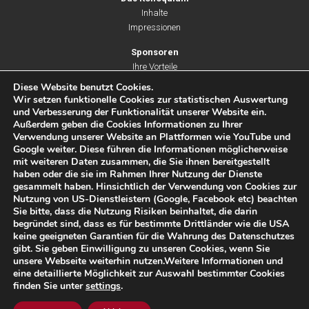
Inhalte
Impressionen
Sponsoren
Ihre Vorteile
Unsere Leistungen
Diese Website benutzt Cookies.
Partner & Unterstützer
Wir setzen funktionelle Cookies zur statistischen Auswertung
und Verbesserung der Funktionalität unserer Website ein.
Außerdem geben die Cookies Informationen zu Ihrer
Verwendung unserer Website an Plattformen wie YouTube und
Eine Initiative von:
Google weiter. Diese führen die Informationen möglicherweise
mit weiteren Daten zusammen, die Sie ihnen bereitgestellt
haben oder die sie im Rahmen Ihrer Nutzung der Dienste
gesammelt haben. Hinsichtlich der Verwendung von Cookies zur
Nutzung von US-Dienstleistern (Google, Facebook etc) beachten
Sie bitte, dass die Nutzung Risiken beinhaltet, die darin
begründet sind, dass es für bestimmte Drittländer wie die USA
keine geeigneten Garantien für die Wahrung des Datenschutzes
© All rights reserved I
Impressum
I
Datenschutz
I
gibt. Sie geben Einwilligung zu unseren Cookies, wenn Sie
Teilnahmebedingungen
unsere Webseite weiterhin nutzen.Weitere Informationen und
eine detaillierte Möglichkeit zur Auswahl bestimmter Cookies
finden Sie unter
settings
.
Website supported by
www.Pageworkers.com