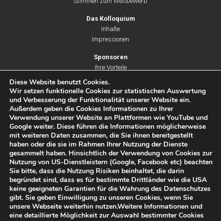
Stimmen zum Wettbewerb
Das Kolloquium
Inhalte
Impressionen
Sponsoren
Ihre Vorteile
Unsere Leistungen
Diese Website benutzt Cookies.
Partner & Unterstützer
Wir setzen funktionelle Cookies zur statistischen Auswertung
und Verbesserung der Funktionalität unserer Website ein.
Außerdem geben die Cookies Informationen zu Ihrer
Verwendung unserer Website an Plattformen wie YouTube und
Eine Initiative von:
Google weiter. Diese führen die Informationen möglicherweise
mit weiteren Daten zusammen, die Sie ihnen bereitgestellt
haben oder die sie im Rahmen Ihrer Nutzung der Dienste
gesammelt haben. Hinsichtlich der Verwendung von Cookies zur
Nutzung von US-Dienstleistern (Google, Facebook etc) beachten
Sie bitte, dass die Nutzung Risiken beinhaltet, die darin
begründet sind, dass es für bestimmte Drittländer wie die USA
keine geeigneten Garantien für die Wahrung des Datenschutzes
© All rights reserved I
Impressum
I
Datenschutz
I
gibt. Sie geben Einwilligung zu unseren Cookies, wenn Sie
Teilnahmebedingungen
unsere Webseite weiterhin nutzen.Weitere Informationen und
eine detaillierte Möglichkeit zur Auswahl bestimmter Cookies